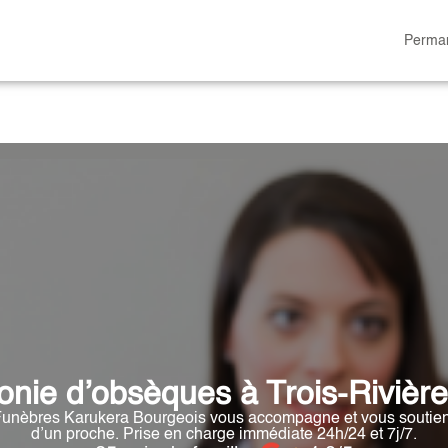
Perman
E CHAMBRE FUNERAIRE
ESPACES HOMMAGES
ESPACE FAMILLE
nie d’obsèques à Trois-Rivière
nèbres Karukera Bourgeois vous accompagne et vous soutient 
d’un proche. Prise en charge immédiate 24h/24 et 7j/7.