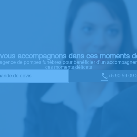
vous accompagnons dans ces moments dé
e agence de pompes funèbres pour bénéficier d’un accompagne
ces moments délicats
ande de devis
+5 90 59 09 