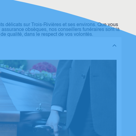
délicats sur Trois-Rivières et ses environs. Que vous
assurance obsèques, nos conseillers funéraires sont là
 qualité, dans le respect de vos volontés.