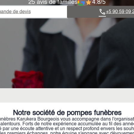
25 avis de familles
4.8/5
ande de devis
+5 90 59 09 
Notre société de pompes funèbres
èbres Karukera Bourgeois vous accompagne dans l'organisatio
s alentours. Forts de notre expérience accumulée au fil des anné
é par une écoute attentive et un respect profond envers les souh
 les premiers échanges, notre équipe s'engage avec dévouement