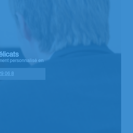
licats
ment personnalisé en
29 06 8