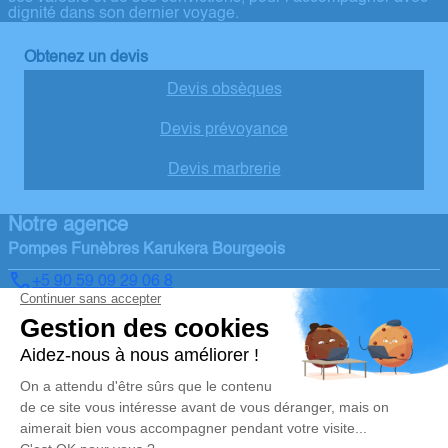
dignité dans son dernier voyage.
Obtenez un devis
Devis obsèques
Devis prévoyance
Devis marbrerie
Notre agence
Pompes Funèbres Karukera Bourgeois
+5 90 59 09 29 06 8
secretariat.pfk@orange.fr
Louisville – 97114 – TROIS-RIVIERES
4.8/5 – 25 avis
Nos Services
Liens utiles
Organiser des obsèques
Avis de décès
Monuments funéraires
Demande de rendez-vous en