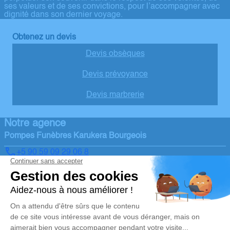
ses valeurs et de ses convictions, pour l’accompagner avec
dignité dans son dernier voyage.
Obtenez un devis
Devis obsèques
Devis prévoyance
Devis marbrerie
Notre agence
Pompes Funèbres Karukera Bourgeois
+5 90 59 09 29 06 8
secretariat.pfk@orange.fr
Louisville – 97114 – TROIS-RIVIERES
4.8/5 – 25 avis
Nos Services
Liens utiles
Organiser des obsèques
Avis de décès
Monuments funéraires
Demande de rendez-vous en