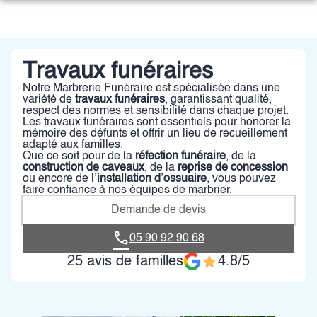
Aller
au
NOTRE HISTOIRE
contenu
NOS SERVICES
LE FONDATEUR
Travaux funéraires
NOTRE AGENCE
Notre Marbrerie Funéraire est spécialisée dans une
ORGANISER DES OBSÈQUES
NOS VALEURS
variété de
travaux funéraires
, garantissant qualité,
NOTRE CHAMBRE FUNERAIRE
respect des normes et sensibilité dans chaque projet.
Les travaux funéraires sont essentiels pour honorer la
PRÉVOIR SES OBSÈQUES
LE MOT DU GÉRANT
mémoire des défunts et offrir un lieu de recueillement
ESPACES HOMMAGES
adapté aux familles.
Que ce soit pour de la
réfection funéraire
, de la
ESPACE FAMILLE
MONUMENTS FUNÉRAIRES
construction de caveaux
, de la
reprise de concession
ou encore de l’
installation d’ossuaire
, vous pouvez
faire confiance à nos équipes de marbrier.
ZONE D’INTERVENTION
Demande de devis
ACCOMPAGNEMENT DES FAMILLES
05 90 92 90 68
25 avis de familles
4.8/5