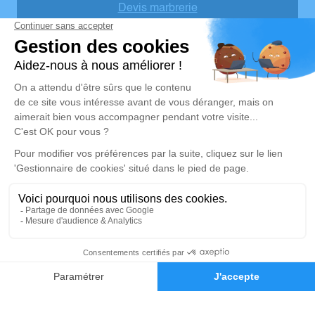
Devis marbrerie
Notre agence
Pompes Funèbres Karukera Bourgeois
+5 90 59 09 29 06 8
secretariat.pfk@orange.fr
Louisville – 97114 – TROIS-RIVIERES
4.8/5 – 25 avis
Nos Services
Liens utiles
Organiser des obsèques
Avis de décès
Monuments funéraires
Demande de rendez-vous en
agence
Services aux familles
Nos réseaux sociaux
Mentions légales
05 90 92 90 68
Demande de devis
Politique de traitement des données personnelles
Politique d’utilisation des cookies
Gestionnaire de cookies