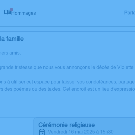
Hommages
Part
0
a famille
hers amis,
grande tristesse que nous vous annonçons le décès de Violett
ons à utiliser cet espace pour laisser vos condoléances, partag
rs des poèmes ou des textes. Cet endroit est un lieu d'expressi
Cérémonie religieuse
vendredi 16 mai 2025 à 15h30