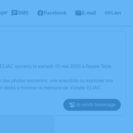
SMS
Facebook
E-mail
Lien
ager
e ELIAC survenu le samedi 10 mai 2025 à Basse-Terre.
er des photos souvenirs, une anecdote ou exprimer vos
on dédié à honorer la mémoire de Violette ELIAC.
Je rends hommage