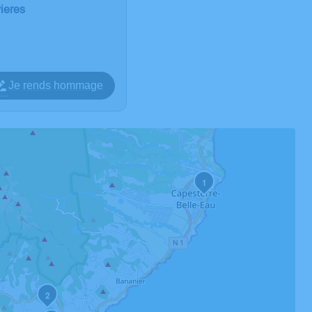
vieres
Je rends hommage
1
2