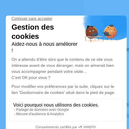
Déroulé de
Le vendred
Salle Paroi
Rivieres