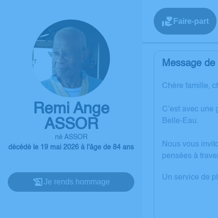
Faire-part
Message de l
Chère famille, c
Remi Ange
C’est avec une 
ASSOR
Belle-Eau.
né ASSOR
Nous vous invit
décédé le 19 mai 2026 à l'âge de 84 ans
pensées à trave
Un service de p
Je rends hommage