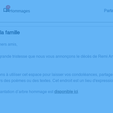
14
Hommages
Part
a famille
hers amis,
grande tristesse que nous vous annonçons le décès de Remi A
ons à utiliser cet espace pour laisser vos condoléances, partag
rs des poèmes ou des textes. Cet endroit est un lieu d'expres
lantation d’arbre hommage est
disponible ici
.