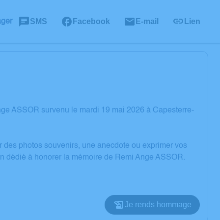
SMS
Facebook
E-mail
Lien
ager
nge ASSOR survenu le mardi 19 mai 2026 à Capesterre-
er des photos souvenirs, une anecdote ou exprimer vos
sion dédié à honorer la mémoire de Remi Ange ASSOR.
Je rends hommage