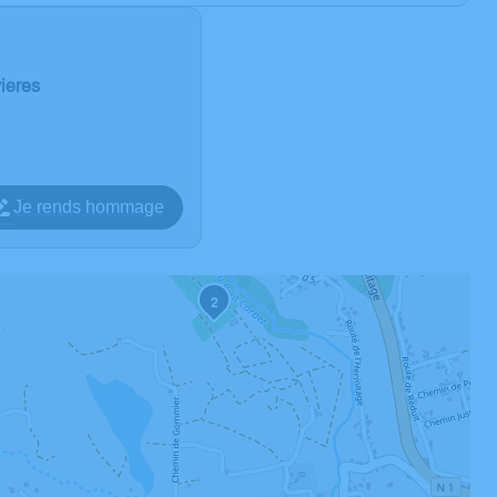
vieres
Je rends hommage
2