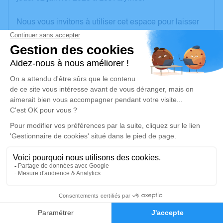
Nous vous invitons à utiliser cet espace pour laisser
vos condoléances, partager des photos souvenirs,
une anecdote ou exprimer vos pensées à travers des
poèmes ou des textes. Cet endroit est un lieu
d'expression dédié à honorer la mémoire de Gaby
BALAFIN.
Je rends hommage
Cérémonie religieuse
mercredi 08 janvier 2025 à 15h30
Information indisponible
12
Je rends hommage
Faire-part
Hommages
Déroulé des obsèques