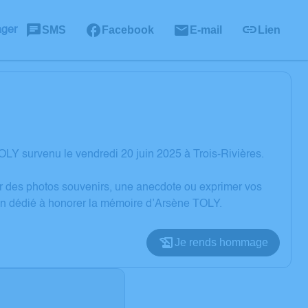
SMS
Facebook
E-mail
Lien
ager
LY survenu le vendredi 20 juin 2025 à Trois-Rivières.
er des photos souvenirs, une anecdote ou exprimer vos
ion dédié à honorer la mémoire d’Arsène TOLY.
Je rends hommage