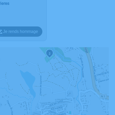
vieres
Je rends hommage
2